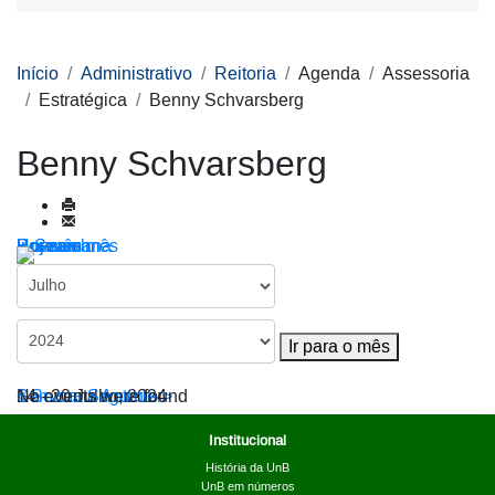
Início
Administrativo
Reitoria
Agenda
Assessoria
Estratégica
Benny Schvarsberg
Benny Schvarsberg
Por ano
Por mês
Por semana
Hoje
Ir para o mês
Ir para o mês
< Semana Anterior
14 - 20 Julho, 2024
Semana Seguinte >
No events were found
Institucional
História da UnB
UnB em números