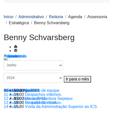
Início
Administrativo
Reitoria
Agenda
Assessoria
Estratégica
Benny Schvarsberg
Benny Schvarsberg
Por ano
Por mês
Por semana
Hoje
Ir para o mês
Ir para o mês
< Semana Anterior
09 - 15 Junho, 2024
Semana Seguinte >
10 Junho
10:00
Reunião de equipe.
11 Junho
14:00
Despachos internos.
12 Junho
8:00
17:00
Aula na FAU.
Mesa de abertura Sepepur.
13 Junho
10:00
17:00
Despachos internos.
Reunião Sindical.
14 Junho
15:30
Visita da Administração Superior ao ICS.