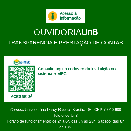
Acesso à
Informação
OUVIDORIA
UnB
TRANSPARÊNCIA E PRESTAÇÃO DE CONTAS
Consulte aqui o cadastro da instituição no
sistema e-MEC
ACESSE JÁ
Campus
Universitário Darcy Ribeiro,
Brasília-DF | CEP 70910-900
Telefones UnB
Horário de funcionamento: de 2ª a 6ª, das 7h às 23h. Sábado, das 8h
às 18h.