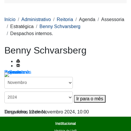
Início
Administrativo
Reitoria
Agenda
Assessoria
Estratégica
Benny Schvarsberg
Despachos internos.
Benny Schvarsberg
Por ano
Por mês
Por semana
Hoje
Ir para o mês
Ir para o mês
Despachos internos.
Terça-feira, 12 de Novembro 2024, 10:00
Institucional
História da UnB