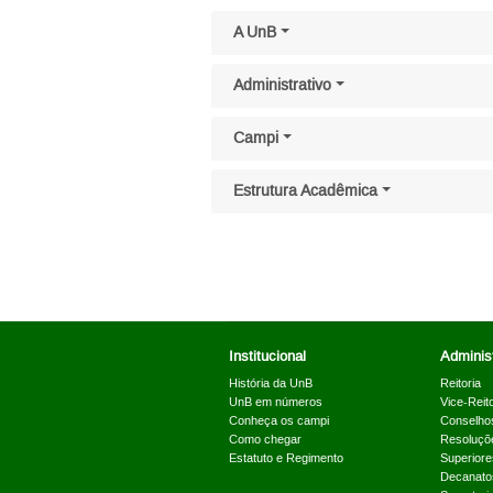
Pular menu lateral
A UnB
Administrativo
Campi
Estrutura Acadêmica
Institucional
Administ
História da UnB
Reitoria
UnB em números
Vice-Reito
Conheça os campi
Conselho
Como chegar
Resoluçõ
Estatuto e Regimento
Superiore
Decanato