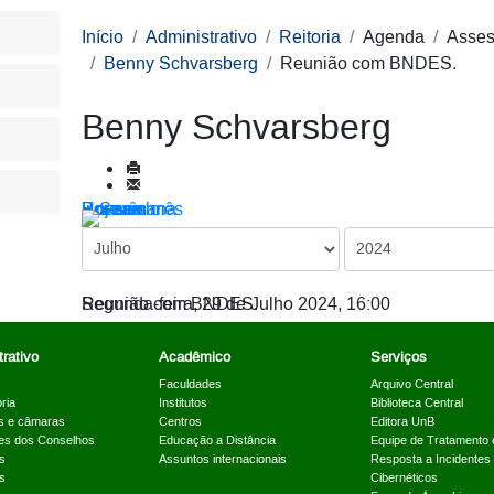
Início
Administrativo
Reitoria
Agenda
Asses
Benny Schvarsberg
Reunião com BNDES.
Benny Schvarsberg
Por ano
Por mês
Por semana
Hoje
Ir para o mês
Reunião com BNDES.
Segunda-feira, 29 de Julho 2024, 16:00
rativo
Acadêmico
Serviços
Faculdades
Arquivo Central
ria
Institutos
Biblioteca Central
s e câmaras
Centros
Editora UnB
es dos Conselhos
Educação a Distância
Equipe de Tratamento 
s
Assuntos internacionais
Resposta a Incidentes
s
Cibernéticos