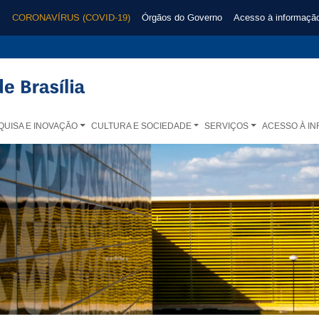
CORONAVÍRUS (COVID-19)
Órgãos do Governo
Acesso à informaçã
QUISA E INOVAÇÃO
CULTURA E SOCIEDADE
SERVIÇOS
ACESSO À I