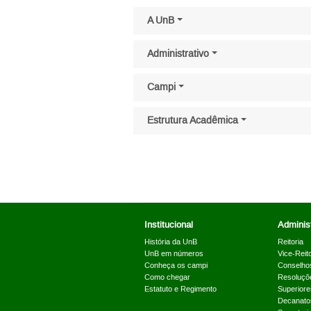
Pular menu lateral
A UnB
Administrativo
Campi
Estrutura Acadêmica
Institucional
Administ
História da UnB
Reitoria
UnB em números
Vice-Reito
Conheça os campi
Conselho
Como chegar
Resoluçõ
Estatuto e Regimento
Superiore
Decanato