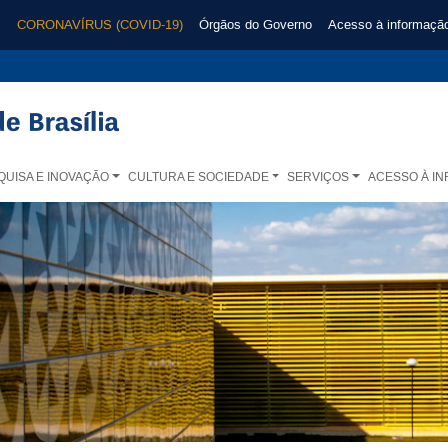
CORONAVÍRUS (COVID-19)
Órgãos do Governo
Acesso à informaçã
QUISA E INOVAÇÃO
CULTURA E SOCIEDADE
SERVIÇOS
ACESSO À I