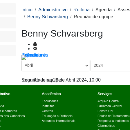
Início
Administrativo
Reitoria
Agenda
Asses
Benny Schvarsberg
Reunião de equipe.
Benny Schvarsberg
Por ano
Por mês
Por semana
Hoje
Ir para o mês
Reunião de equipe.
Segunda-feira, 29 de Abril 2024, 10:00
rativo
Acadêmico
Serviços
Faculdades
Arquivo Central
ria
Institutos
Biblioteca Central
s e câmaras
Centros
Editora UnB
es dos Conselhos
Educação a Distância
Equipe de Tratamento 
s
Assuntos internacionais
Resposta a Incidentes
s
Cibernéticos