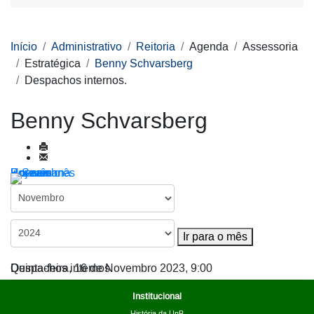
Início
Administrativo
Reitoria
Agenda
Assessoria
Estratégica
Benny Schvarsberg
Despachos internos.
Benny Schvarsberg
Por ano
Por mês
Por semana
Hoje
Ir para o mês
Ir para o mês
Despachos internos.
Quinta-feira, 16 de Novembro 2023, 9:00
Institucional
História da UnB