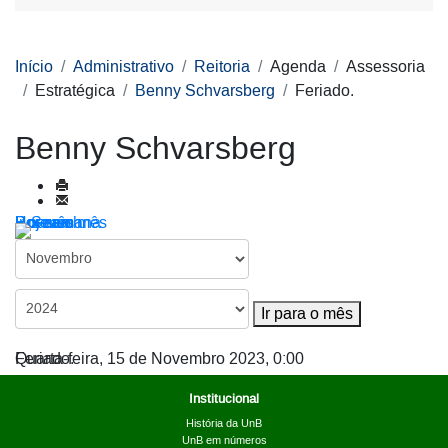
Início
Administrativo
Reitoria
Agenda
Assessoria
Estratégica
Benny Schvarsberg
Feriado.
Benny Schvarsberg
Por ano
Por mês
Por semana
Hoje
Ir para o mês
Ir para o mês
Feriado.
Quarta-feira, 15 de Novembro 2023, 0:00
Institucional
História da UnB
UnB em números