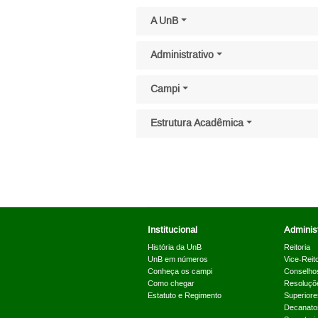
Pular menu lateral
A UnB
Administrativo
Campi
Estrutura Acadêmica
Institucional
Administ
História da UnB
Reitoria
UnB em números
Vice-Reito
Conheça os campi
Conselho
Como chegar
Resoluçõ
Estatuto e Regimento
Superiore
Decanato