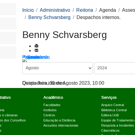
Início
Administrativo
Reitoria
Agenda
Asses
Benny Schvarsberg
Despachos internos.
Benny Schvarsberg
Por ano
Por mês
Por semana
Hoje
Ir para o mês
Despachos internos.
Quinta-feira, 31 de Agosto 2023, 10:00
rativo
Acadêmico
Serviços
Faculdades
Arquivo Central
ria
Institutos
Biblioteca Central
s e câmaras
Centros
Editora UnB
es dos Conselhos
Educação a Distância
Equipe de Tratamento 
s
Assuntos internacionais
Resposta a Incidentes
s
Cibernéticos