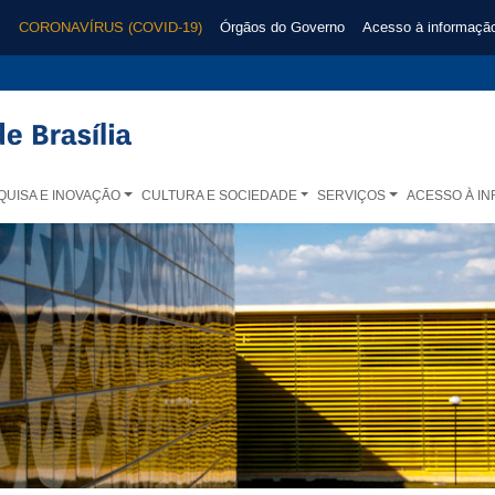
CORONAVÍRUS (COVID-19)
Órgãos do Governo
Acesso à informaçã
QUISA E INOVAÇÃO
CULTURA E SOCIEDADE
SERVIÇOS
ACESSO À I