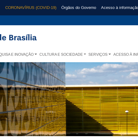
CORONAVÍRUS (COVID-19)
Órgãos do Governo
Acesso à informaçã
QUISA E INOVAÇÃO
CULTURA E SOCIEDADE
SERVIÇOS
ACESSO À I