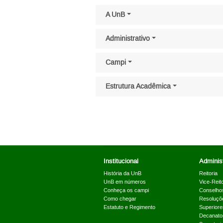
Pular menu lateral
A UnB
Administrativo
Campi
Estrutura Acadêmica
Institucional
Administ
História da UnB
Reitoria
UnB em números
Vice-Reito
Conheça os campi
Conselho
Como chegar
Resoluçõ
Estatuto e Regimento
Superiore
Decanato