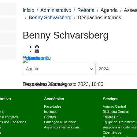
Início
Administrativo
Reitoria
Agenda
Asses
Benny Schvarsberg
Despachos internos.
Benny Schvarsberg
Por ano
Por mês
Por semana
Hoje
Ir para o mês
Despachos internos.
Terça-feira, 29 de Agosto 2023, 10:00
rativo
Acadêmico
Serviços
Faculdades
Arquivo Central
ria
Institutos
Biblioteca Central
s e câmaras
Centros
Editora UnB
es dos Conselhos
Educação a Distância
Equipe de Tratamento 
s
Assuntos internacionais
Resposta a Incidentes
s
Cibernéticos