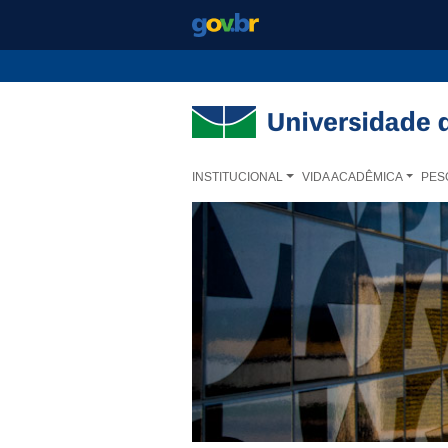
Ir para o conteúdo
Ir para o menu principal
Ir para o menu lateral
INSTITUCIONAL
VIDA ACADÊMICA
PES