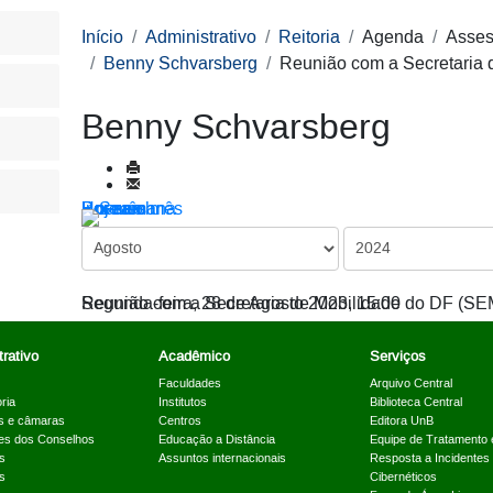
Início
Administrativo
Reitoria
Agenda
Asses
Benny Schvarsberg
Reunião com a Secretaria
Benny Schvarsberg
Por ano
Por mês
Por semana
Hoje
Ir para o mês
Reunião com a Secretaria de Mobilidade do DF (S
Segunda-feira, 28 de Agosto 2023, 15:00
rativo
Acadêmico
Serviços
Faculdades
Arquivo Central
ria
Institutos
Biblioteca Central
s e câmaras
Centros
Editora UnB
es dos Conselhos
Educação a Distância
Equipe de Tratamento 
s
Assuntos internacionais
Resposta a Incidentes
s
Cibernéticos