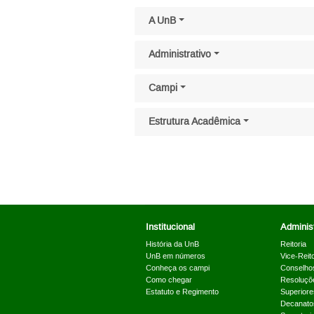
Pular menu lateral
A UnB
Administrativo
Campi
Estrutura Acadêmica
Institucional
Administ
História da UnB
Reitoria
UnB em números
Vice-Reito
Conheça os campi
Conselho
Como chegar
Resoluçõ
Estatuto e Regimento
Superiore
Decanato