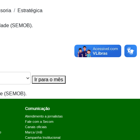
soria
Estratégica
idade (SEMOB).
Ir para o mês
ade (SEMOB).
Comunicação
Atendimento a jornalistas
Fale com a Secom
Canais oficiais
e
Marca UnB
Campanha Institucional