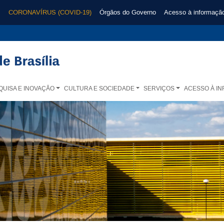
CORONAVÍRUS (COVID-19)
Órgãos do Governo
Acesso à informaçã
QUISA E INOVAÇÃO
CULTURA E SOCIEDADE
SERVIÇOS
ACESSO À I