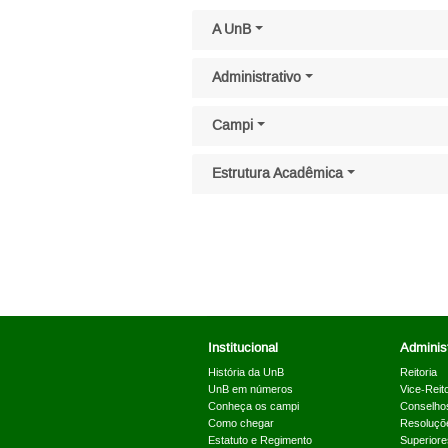
Pular menu lateral
A UnB
Administrativo
Campi
Estrutura Acadêmica
Institucional
Administ
História da UnB
Reitoria
UnB em números
Vice-Reito
Conheça os campi
Conselho
Como chegar
Resoluçõ
Estatuto e Regimento
Superiore