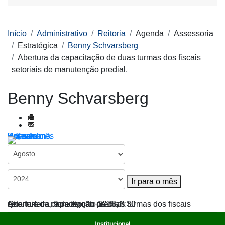
Início
Administrativo
Reitoria
Agenda
Assessoria
Estratégica
Benny Schvarsberg
Abertura da capacitação de duas turmas dos fiscais
setoriais de manutenção predial.
Benny Schvarsberg
Por ano
Por mês
Por semana
Hoje
Ir para o mês
Ir para o mês
Abertura da capacitação de duas turmas dos fiscais setoriais de manutenção predial.
Quarta-feira, 9 de Agosto 2023, 8:30
Institucional