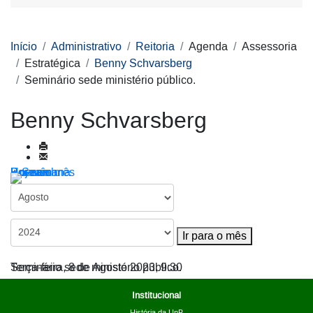
Início
Administrativo
Reitoria
Agenda
Assessoria
Estratégica
Benny Schvarsberg
Seminário sede ministério público.
Benny Schvarsberg
Por ano
Por mês
Por semana
Hoje
Ir para o mês
Ir para o mês
Seminário sede ministério público.
Terça-feira, 8 de Agosto 2023, 9:30
Institucional
História da UnB