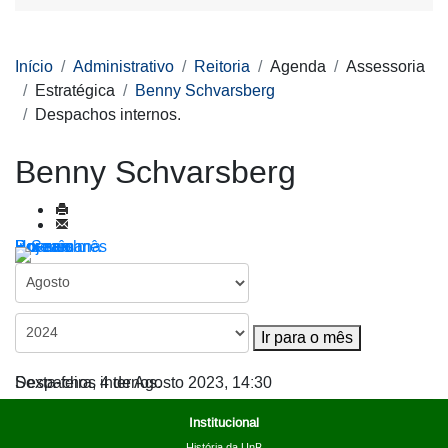
Início
Administrativo
Reitoria
Agenda
Assessoria
Estratégica
Benny Schvarsberg
Despachos internos.
Benny Schvarsberg
Por ano
Por mês
Por semana
Hoje
Ir para o mês
Ir para o mês
Despachos internos.
Sexta-feira, 4 de Agosto 2023, 14:30
Institucional
História da UnB