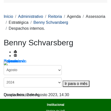
Início
Administrativo
Reitoria
Agenda
Assessoria
Estratégica
Benny Schvarsberg
Despachos internos.
Benny Schvarsberg
Por ano
Por mês
Por semana
Hoje
Ir para o mês
Ir para o mês
Despachos internos.
Quarta-feira, 2 de Agosto 2023, 14:30
Institucional
História da UnB