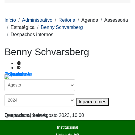
Início
Administrativo
Reitoria
Agenda
Assessoria
Estratégica
Benny Schvarsberg
Despachos internos.
Benny Schvarsberg
Por ano
Por mês
Por semana
Hoje
Ir para o mês
Ir para o mês
Despachos internos.
Quarta-feira, 2 de Agosto 2023, 10:00
Institucional
História da UnB