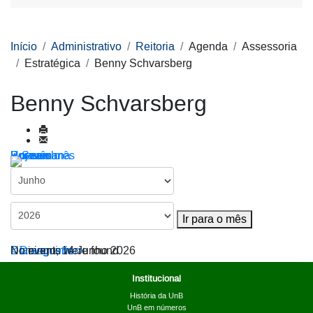
Início
Administrativo
Reitoria
Agenda
Assessoria
Estratégica
Benny Schvarsberg
Benny Schvarsberg
Por ano
Por mês
Por semana
Hoje
Ir para o mês
Ir para o mês
< Dia anterior
Domingo, 14 Junho 2026
Dia seguinte >
No events were found
Institucional
História da UnB
UnB em números