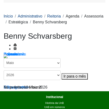
Início
Administrativo
Reitoria
Agenda
Assessoria
Estratégica
Benny Schvarsberg
Benny Schvarsberg
Por ano
Por mês
Por semana
Hoje
Ir para o mês
Ir para o mês
< Dia anterior
Terça-feira, 12 Maio 2026
Dia seguinte >
No events were found
Institucional
História da UnB
UnB em números