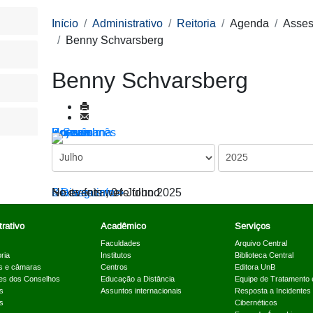
Início
Administrativo
Reitoria
Agenda
Asses
Benny Schvarsberg
Benny Schvarsberg
Por ano
Por mês
Por semana
Hoje
Ir para o mês
< Dia anterior
Sexta-feira, 04 Julho 2025
Dia seguinte >
No events were found
rativo
Acadêmico
Serviços
Faculdades
Arquivo Central
ria
Institutos
Biblioteca Central
s e câmaras
Centros
Editora UnB
es dos Conselhos
Educação a Distância
Equipe de Tratamento 
s
Assuntos internacionais
Resposta a Incidentes
s
Cibernéticos