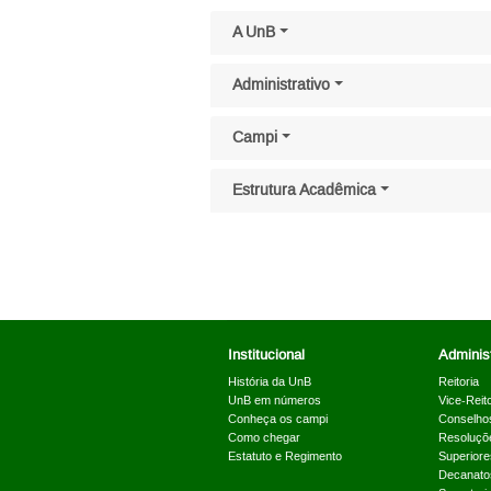
Pular menu lateral
A UnB
Administrativo
Campi
Estrutura Acadêmica
Institucional
Administ
História da UnB
Reitoria
UnB em números
Vice-Reito
Conheça os campi
Conselho
Como chegar
Resoluçõ
Estatuto e Regimento
Superiore
Decanato