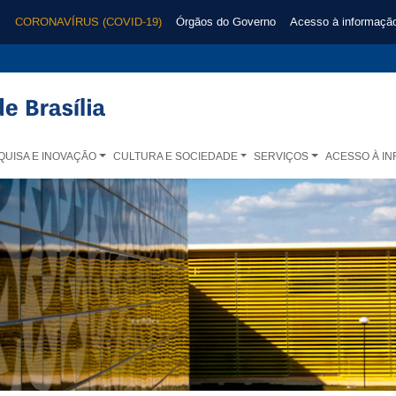
CORONAVÍRUS (COVID-19)
Órgãos do Governo
Acesso à informaçã
QUISA E INOVAÇÃO
CULTURA E SOCIEDADE
SERVIÇOS
ACESSO À I