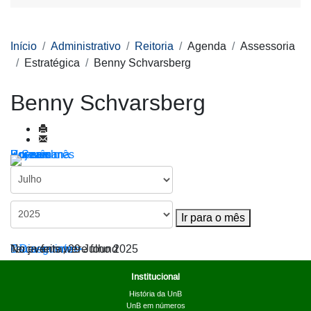
Início
Administrativo
Reitoria
Agenda
Assessoria
Estratégica
Benny Schvarsberg
Benny Schvarsberg
Por ano
Por mês
Por semana
Hoje
Ir para o mês
Ir para o mês
< Dia anterior
Terça-feira, 29 Julho 2025
Dia seguinte >
No events were found
Institucional
História da UnB
UnB em números