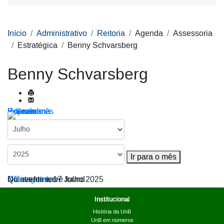
Início
Administrativo
Reitoria
Agenda
Assessoria
Estratégica
Benny Schvarsberg
Benny Schvarsberg
Por ano
Por mês
Por semana
Hoje
Ir para o mês
Ir para o mês
< Dia anterior
Quinta-feira, 17 Julho 2025
Dia seguinte >
No events were found
Institucional
História da UnB
UnB em números