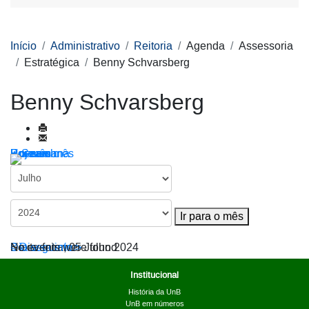
Início
Administrativo
Reitoria
Agenda
Assessoria
Estratégica
Benny Schvarsberg
Benny Schvarsberg
Por ano
Por mês
Por semana
Hoje
Ir para o mês
Ir para o mês
< Dia anterior
Sexta-feira, 05 Julho 2024
Dia seguinte >
No events were found
Institucional
História da UnB
UnB em números