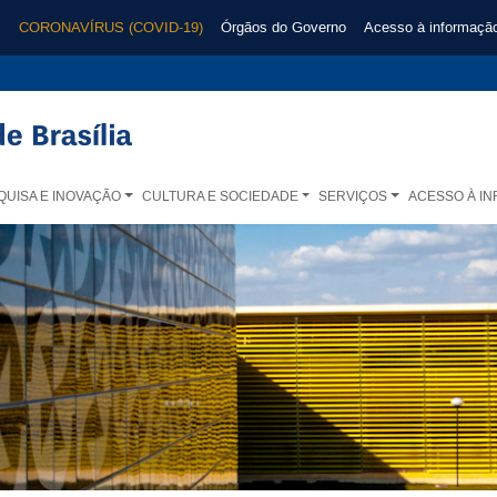
CORONAVÍRUS (COVID-19)
Órgãos do Governo
Acesso à informaçã
QUISA E INOVAÇÃO
CULTURA E SOCIEDADE
SERVIÇOS
ACESSO À I