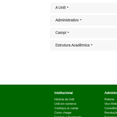
Pular menu lateral
A UnB
Administrativo
Campi
Estrutura Acadêmica
Institucional
Administ
História da UnB
Reitoria
UnB em números
Vice-Reito
Conheça os campi
Conselho
Como chegar
Resoluçõ