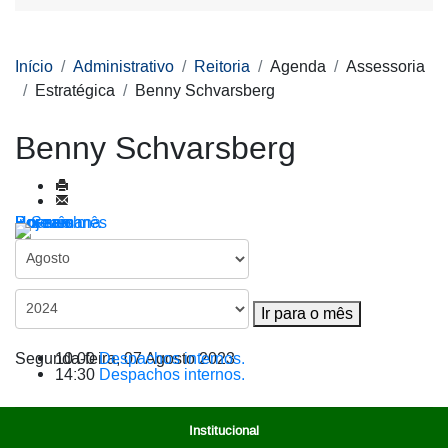
Início
Administrativo
Reitoria
Agenda
Assessoria
Estratégica
Benny Schvarsberg
Benny Schvarsberg
Por ano
Por mês
Por semana
Hoje
Ir para o mês
Ir para o mês
Segunda-feira, 07 Agosto 2023
10:00
Despachos internos.
14:30
Despachos internos.
Institucional