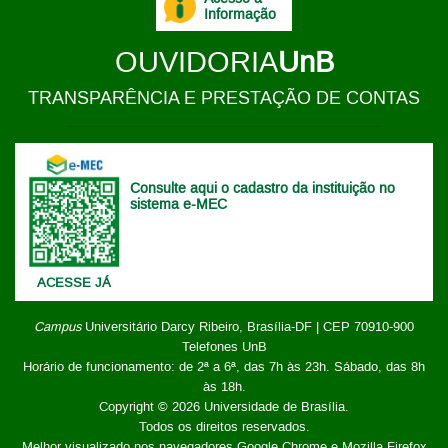
Informação
OUVIDORIA
UnB
TRANSPARÊNCIA E PRESTAÇÃO DE CONTAS
Consulte aqui o cadastro da instituição no
sistema e-MEC
ACESSE JÁ
Campus
Universitário Darcy Ribeiro,
Brasília-DF | CEP 70910-900
Telefones UnB
Horário de funcionamento: de 2ª a 6ª, das 7h às 23h. Sábado, das 8h
às 18h.
Copyright © 2026
Universidade de Brasília
.
Todos os direitos reservados.
Melhor visualizado nos navegadores Google Chrome e Mozilla Firefox