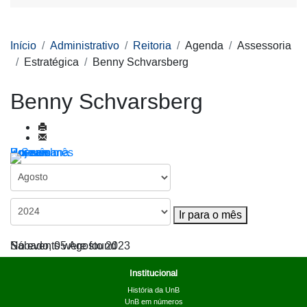
Início
Administrativo
Reitoria
Agenda
Assessoria
Estratégica
Benny Schvarsberg
Benny Schvarsberg
Por ano
Por mês
Por semana
Hoje
Ir para o mês
Ir para o mês
Sábado, 05 Agosto 2023
No events were found
Institucional
História da UnB
UnB em números