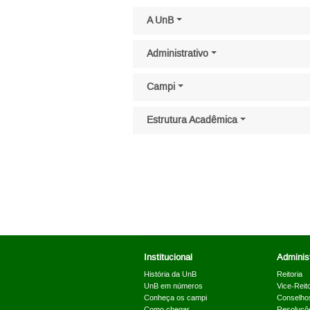
Pular menu lateral
A UnB
Administrativo
Campi
Estrutura Acadêmica
Institucional
Administ
História da UnB
Reitoria
UnB em números
Vice-Reito
Conheça os campi
Conselho