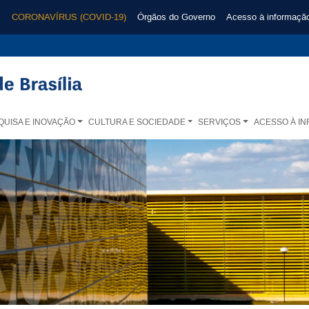
CORONAVÍRUS (COVID-19)
Órgãos do Governo
Acesso à informaçã
QUISA E INOVAÇÃO
CULTURA E SOCIEDADE
SERVIÇOS
ACESSO À I