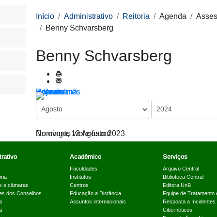
Início
Administrativo
Reitoria
Agenda
Asses
Benny Schvarsberg
Benny Schvarsberg
Por ano
Por mês
Por semana
Hoje
Ir para o mês
Domingo, 13 Agosto 2023
No events were found
rativo
Acadêmico
Serviços
Faculdades
Arquivo Central
ria
Institutos
Biblioteca Central
s e câmaras
Centros
Editora UnB
es dos Conselhos
Educação a Distância
Equipe de Tratamento 
s
Assuntos internacionais
Resposta a Incidentes
s
Cibernéticos