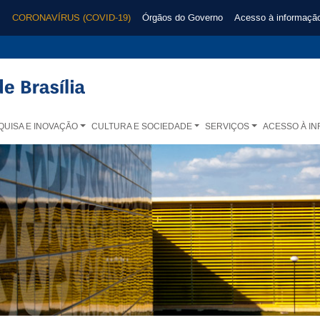
CORONAVÍRUS (COVID-19)
Órgãos do Governo
Acesso à informaçã
QUISA E INOVAÇÃO
CULTURA E SOCIEDADE
SERVIÇOS
ACESSO À I