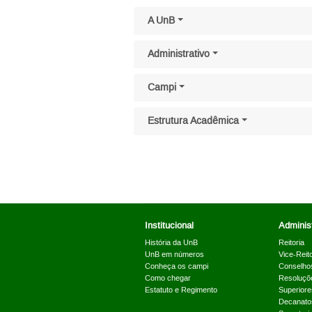
Pular menu lateral
A UnB
Administrativo
Campi
Estrutura Acadêmica
Institucional
Administ
História da UnB
Reitoria
UnB em números
Vice-Reito
Conheça os campi
Conselho
Como chegar
Resoluçõ
Estatuto e Regimento
Superiore
Decanato