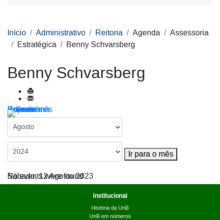
Início
Administrativo
Reitoria
Agenda
Assessoria
Estratégica
Benny Schvarsberg
Benny Schvarsberg
Por ano
Por mês
Por semana
Hoje
Ir para o mês
Ir para o mês
Sábado, 12 Agosto 2023
No events were found
Institucional
História da UnB
UnB em números