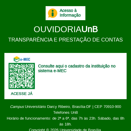
Acesso à
Informação
OUVIDORIA
UnB
TRANSPARÊNCIA E PRESTAÇÃO DE CONTAS
Consulte aqui o cadastro da instituição no
sistema e-MEC
ACESSE JÁ
Campus
Universitário Darcy Ribeiro,
Brasília-DF | CEP 70910-900
Telefones UnB
Horário de funcionamento: de 2ª a 6ª, das 7h às 23h. Sábado, das 8h
às 18h.
Copyright © 2026
Universidade de Brasília
.