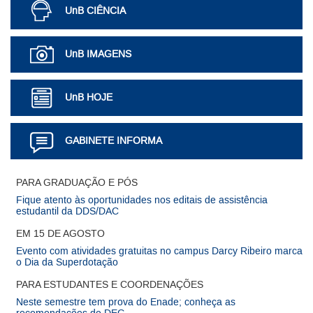
UnB CIÊNCIA
UnB IMAGENS
UnB HOJE
GABINETE INFORMA
Mais Notícias
PARA GRADUAÇÃO E PÓS
Fique atento às oportunidades nos editais de assistência
estudantil da DDS/DAC
EM 15 DE AGOSTO
Evento com atividades gratuitas no campus Darcy Ribeiro marca
o Dia da Superdotação
PARA ESTUDANTES E COORDENAÇÕES
Neste semestre tem prova do Enade; conheça as