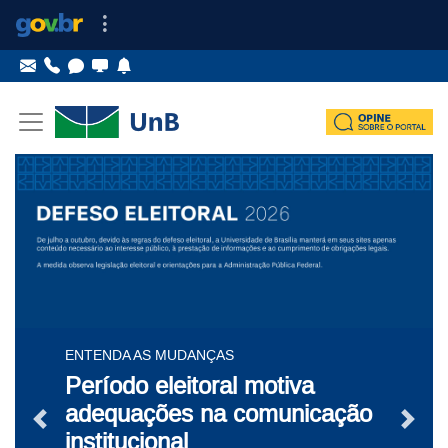
Ir para o conteúdo
Ir para o menu principal
Destaques
ENTENDA AS MUDANÇAS
Período eleitoral motiva
adequações na comunicação
Notícia Anterior
Próxi
institucional