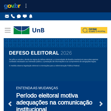
Ir para o conteúdo
Ir para o menu principal
Destaques
ENTENDA AS MUDANÇAS
Período eleitoral motiva
adequações na comunicação
Notícia Anterior
Próxi
institucional