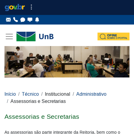
Ir para o conteúdo
Ir para o menu principal
Ir para o menu lateral
Pular menu lateral
Início
Técnico
Institucional
Administrativo
Assessorias e Secretarias
Assessorias e Secretarias
As assessorias são parte integrante da Reitoria, bem como o