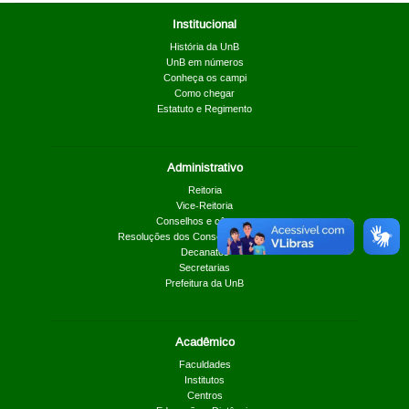
Institucional
História da UnB
UnB em números
Conheça os campi
Como chegar
Estatuto e Regimento
Administrativo
Reitoria
Vice-Reitoria
Conselhos e câmaras
Resoluções dos Conselhos Superiores
Decanatos
Secretarias
Prefeitura da UnB
Acadêmico
Faculdades
Institutos
Centros