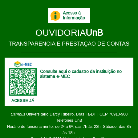
Acesso à
Informação
OUVIDORIA
UnB
TRANSPARÊNCIA E PRESTAÇÃO DE CONTAS
Consulte aqui o cadastro da instituição no
sistema e-MEC
ACESSE JÁ
Campus
Universitário Darcy Ribeiro,
Brasília-DF | CEP 70910-900
Telefones UnB
Horário de funcionamento: de 2ª a 6ª, das 7h às 23h. Sábado, das 8h
às 18h.