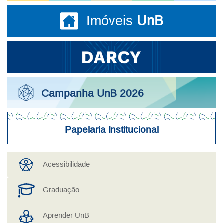
Imóveis
UnB
Campanha UnB 2026
Papelaria Institucional
Acesso Rápido a Serviços
Acessibilidade
Graduação
Aprender UnB