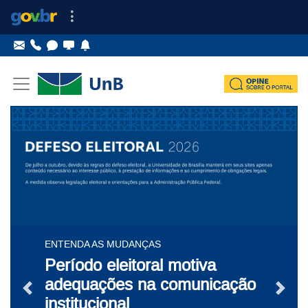
Ir para o conteúdo
Ir para o menu principal
Destaques
ENTENDA AS MUDANÇAS
Período eleitoral motiva
adequações na comunicação
Notícia Anterior
Próxi
institucional