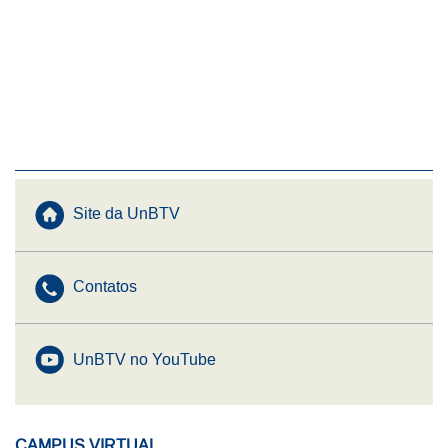
Menu UnBTV
Site da UnBTV
Contatos
UnBTV no YouTube
CAMPUS VIRTUAL