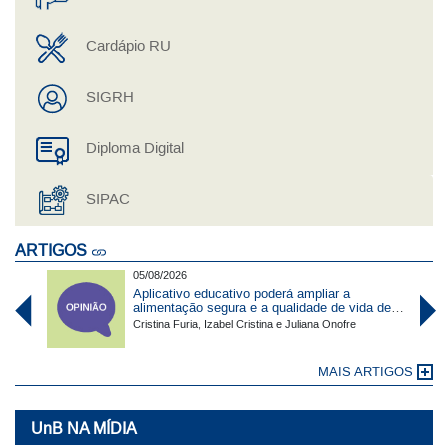
Cardápio RU
SIGRH
Diploma Digital
SIPAC
ARTIGOS
05/08/2026
Aplicativo educativo poderá ampliar a
alimentação segura e a qualidade de vida de
idosos
Cristina Furia, Izabel Cristina e Juliana Onofre
MAIS ARTIGOS
UnB NA MÍDIA