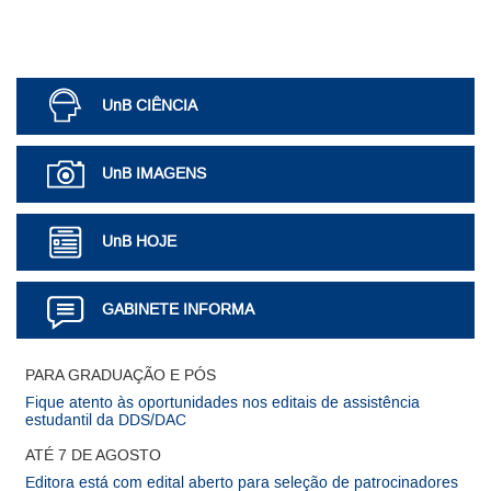
UnB CIÊNCIA
UnB IMAGENS
UnB HOJE
GABINETE INFORMA
Mais Notícias
PARA GRADUAÇÃO E PÓS
Fique atento às oportunidades nos editais de assistência
estudantil da DDS/DAC
ATÉ 7 DE AGOSTO
Editora está com edital aberto para seleção de patrocinadores